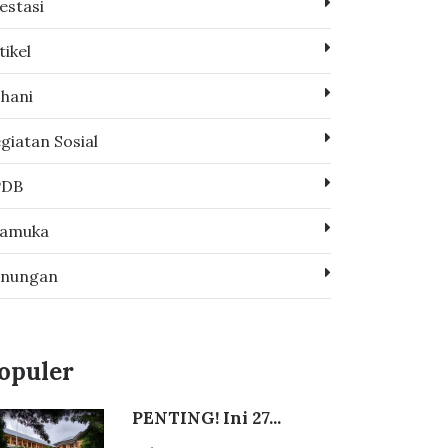
estasi
tikel
hani
giatan Sosial
PDB
ramuka
enungan
opuler
PENTING! Ini 27...