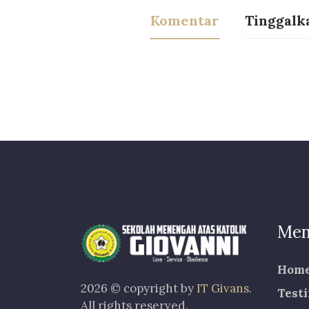
Komentar
Tinggalk
Men
Hom
2026 © copyright by
IT Givans
.
Test
All rights reserved.