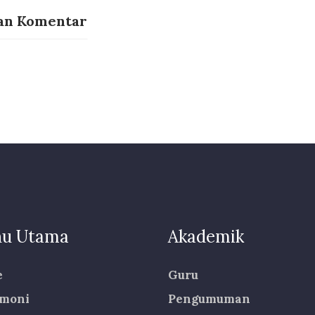
an Komentar
u Utama
Akademik
e
Guru
imoni
Pengumuman