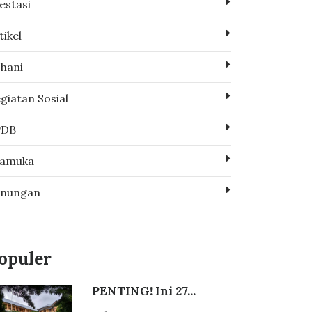
estasi
tikel
hani
giatan Sosial
PDB
ramuka
enungan
opuler
PENTING! Ini 27...