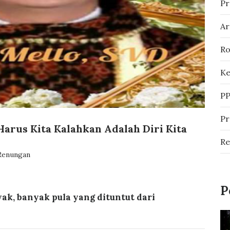
Pr
Ar
Ro
Ke
P
P
arus Kita Kalahkan Adalah Diri Kita
R
Renungan
P
nyak, banyak pula yang dituntut dari