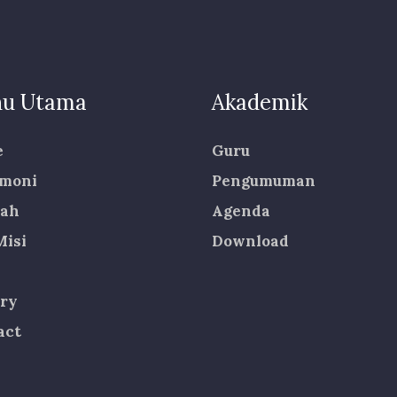
u Utama
Akademik
e
Guru
imoni
Pengumuman
rah
Agenda
Misi
Download
ery
act