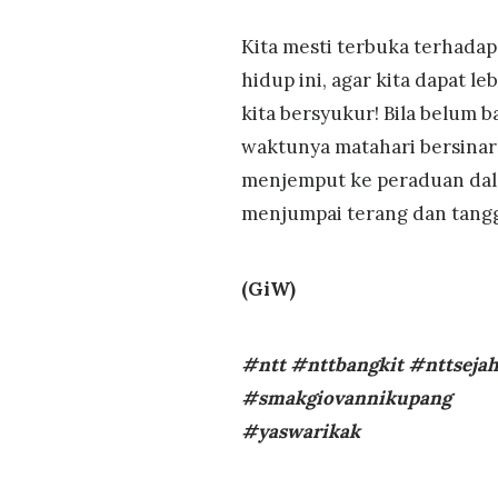
Kita mesti terbuka terhadap
hidup ini, agar kita dapat le
kita bersyukur! Bila belum ba
waktunya matahari bersinar
menjemput ke peraduan dala
menjumpai terang dan tang
(GiW)
#ntt #nttbangkit #nttsejah
#smakgiovannikupang
#yaswarikak