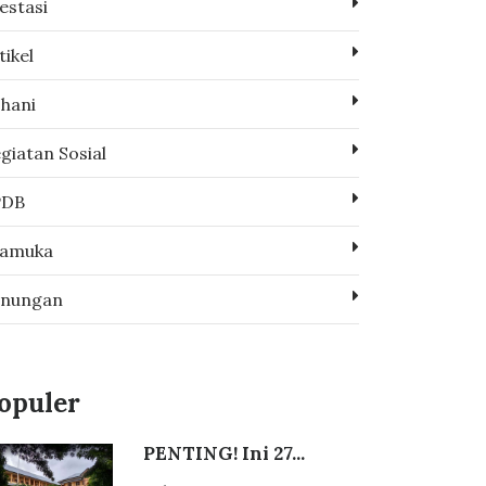
estasi
tikel
hani
giatan Sosial
PDB
ramuka
enungan
opuler
PENTING! Ini 27...