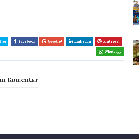
tter
Facebook
Google+
Linked In
Pinterest
Whatsapp
an Komentar