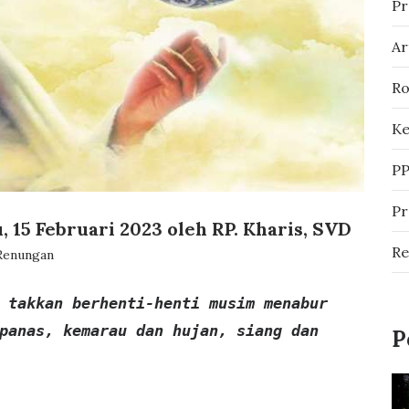
Pr
Ar
Ro
Ke
P
P
 15 Februari 2023 oleh RP. Kharis, SVD
R
Renungan
 takkan berhenti-henti musim menabur
panas, kemarau dan hujan, siang dan
P